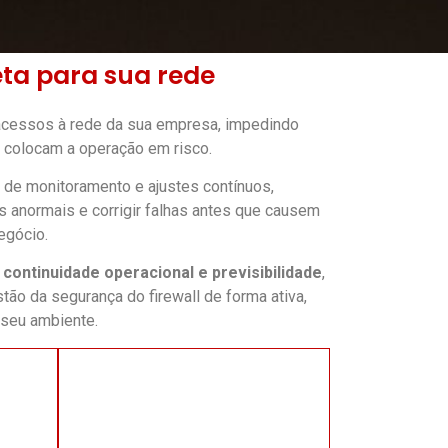
ta para sua rede
acessos à rede da sua empresa, impedindo
 colocam a operação em risco.
de monitoramento e ajustes contínuos,
es anormais e corrigir falhas antes que causem
egócio.
a
continuidade operacional e previsibilidade
,
o da segurança do firewall de forma ativa,
o seu ambiente.
negócio
● Tranquilidade para focar no
corporativa
ão
no acesso à internet