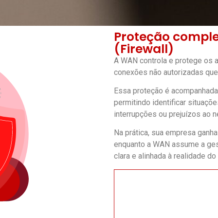
Proteção comple
(Firewall)
A WAN controla e protege os 
conexões não autorizadas que
Essa proteção é acompanhada 
permitindo identificar situaçõ
interrupções ou prejuízos ao n
Na prática, sua empresa ganh
enquanto a WAN assume a gestã
clara e alinhada à realidade d
segurança
clara sobre o status da
● Relatórios e comunicaç
críticos