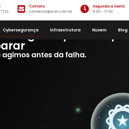
e
Contato
Segunda a Sexta
-7722
comercial@wan.com.br
8:00 - 17:00
inteligente para empr
Cybersegurança
Infraestrutura
Nuvem
Blog
arar
agimos antes da falha.