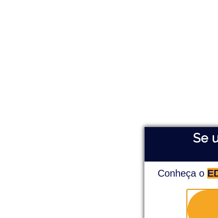
S e
Conheça o
E