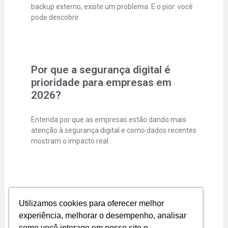
backup externo, existe um problema. E o pior: você
pode descobrir
Por que a segurança digital é
prioridade para empresas em
2026?
Entenda por que as empresas estão dando mais
atenção à segurança digital e como dados recentes
mostram o impacto real
Segurança Digital para Pequenas
Utilizamos cookies para oferecer melhor
Empresas
experiência, melhorar o desempenho, analisar
como você interage em nosso site e