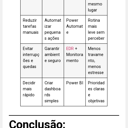
mesmo
lugar
Reduzir
Automat
Power
Rotina
tarefas
izar
Automat
mais
manuais
pequena
e
leve sem
s ações
perceber
Evitar
Garantir
EDR
+
Menos
interrupç
ambient
Monitora
travame
ões e
e seguro
mento
nto,
quedas
menos
estresse
Decidir
Criar
Power BI
Prioridad
mais
dashboa
es claras
rápido
rds
e
simples
objetivas
Conclusão: