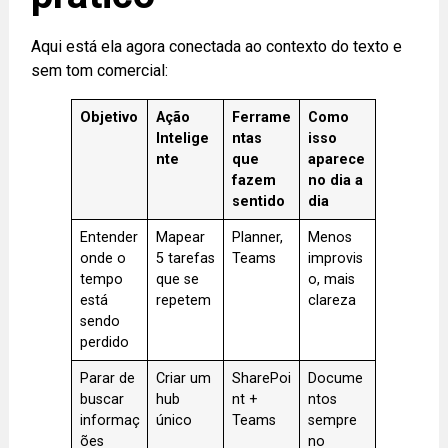
Aqui está ela agora conectada ao contexto do texto e
sem tom comercial:
Objetivo
Ação
Ferrame
Como
Intelige
ntas
isso
nte
que
aparece
fazem
no dia a
sentido
dia
Entender
Mapear
Planner,
Menos
onde o
5 tarefas
Teams
improvis
tempo
que se
o, mais
está
repetem
clareza
sendo
perdido
Parar de
Criar um
SharePoi
Docume
buscar
hub
nt +
ntos
informaç
único
Teams
sempre
ões
no