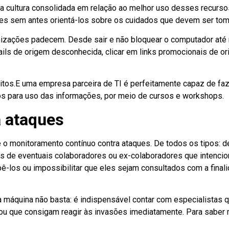
a cultura consolidada em relação ao melhor uso desses recursos
res sem antes orientá-los sobre os cuidados que devem ser to
nizações padecem. Desde sair e não bloquear o computador até 
ils de origem desconhecida, clicar em links promocionais de or
ábitos.E uma empresa parceira de TI é perfeitamente capaz de f
os para uso das informações, por meio de cursos e workshops.
a ataques
é o monitoramento contínuo contra ataques. De todos os tipos:
es de eventuais colaboradores ou ex-colaboradores que intenc
mpê-los ou impossibilitar que eles sejam consultados com a fina
da máquina não basta: é indispensável contar com especialista
ou que consigam reagir às invasões imediatamente. Para saber m