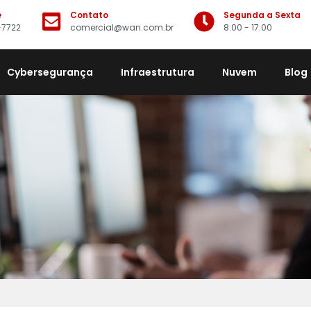
e
Contato
Segunda a Sexta
-7722
comercial@wan.com.br
8:00 - 17:00
Cybersegurança
Infraestrutura
Nuvem
Blog