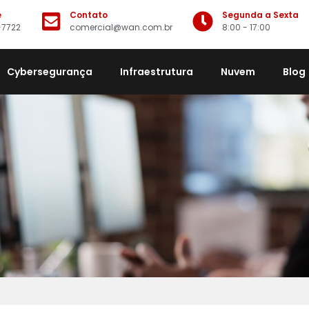
e
Contato
Segunda a Sexta
-7722
comercial@wan.com.br
8:00 - 17:00
Cybersegurança
Infraestrutura
Nuvem
Blog