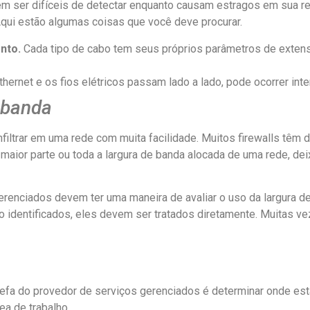
odem ser difíceis de detectar enquanto causam estragos em sua r
Aqui estão algumas coisas que você deve procurar.
nto.
Cada tipo de cabo tem seus próprios parâmetros de extens
ernet e os fios elétricos passam lado a lado, pode ocorrer inter
 banda
iltrar em uma rede com muita facilidade. Muitos firewalls têm 
aior parte ou toda a largura de banda alocada de uma rede, dei
erenciados devem ter uma maneira de avaliar o uso da largura d
identificados, eles devem ser tratados diretamente. Muitas ve
arefa do provedor de serviços gerenciados é determinar onde es
ea de trabalho.