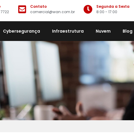
e
Contato
Segunda a Sexta
-7722
comercial@wan.com.br
8:00 - 17:00
Cybersegurança
Infraestrutura
Nuvem
Blog