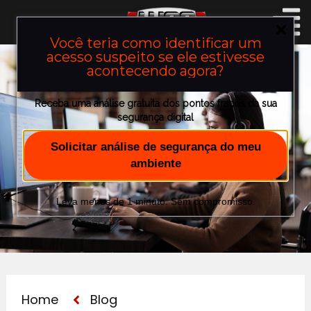
Você teria como identificar um
acesso suspeito se ele estivesse
acontecendo agora?
Receba uma análise gratuita dos pontos fracos da sua
segurança digital
Nosso Blog
Solicitar análise de segurança do meu
ambiente
Leva menos de 1 minuto. Sem compromisso.
Home
Blog