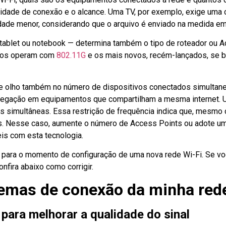
idade de conexão e o alcance. Uma TV, por exemplo, exige uma c
ade menor, considerando que o arquivo é enviado na medida em
, tablet ou notebook — determina também o tipo de roteador ou Ac
igos operam com
802.11G
e os mais novos, recém-lançados, se 
 de olho também no número de dispositivos conectados simultane
avegação em equipamentos que compartilham a mesma internet. U
s simultâneas. Essa restrição de frequência indica que, mesmo
s. Nesse caso, aumente o número de Access Points ou adote uma
is com esta tecnologia.
para o momento de configuração de uma nova rede Wi-Fi. Se vo
nfira abaixo como corrigir.
lemas de conexão da minha red
 para melhorar a qualidade do sinal