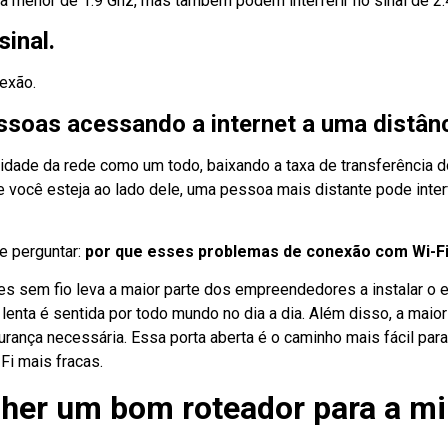
a menor de 1.9 Ghz, mas também podem interferir no sinal de 2.
sinal.
exão.
ssoas acessando a internet a uma distânc
idade da rede como um todo, baixando a taxa de transferência do 
 você esteja ao lado dele, uma pessoa mais distante pode inter
 perguntar:
por que esses problemas de conexão com Wi-F
edes sem fio leva a maior parte dos empreendedores a instalar 
 lenta é sentida por todo mundo no dia a dia. Além disso, a mai
urança necessária. Essa porta aberta é o caminho mais fácil par
Fi mais fracas.
lher um bom roteador para a m