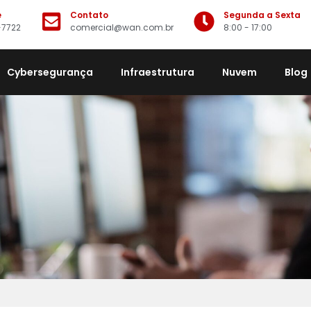
e
Contato
Segunda a Sexta
-7722
comercial@wan.com.br
8:00 - 17:00
Cybersegurança
Infraestrutura
Nuvem
Blog