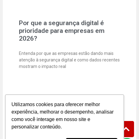
Por que a segurança digital é
prioridade para empresas em
2026?
Entenda por que as empresas estão dando mais
atenção à segurança digital e como dados recentes
mostram o impacto real
Segurança Digital para Pequenas
Utilizamos cookies para oferecer melhor
Empresas
experiência, melhorar o desempenho, analisar
como você interage em nosso site e
A segurança digital já não é mais “coisa de
personalizar conteúdo.
empresa grande”. Hoje, pequenos e médios
negócios entraram de vez na