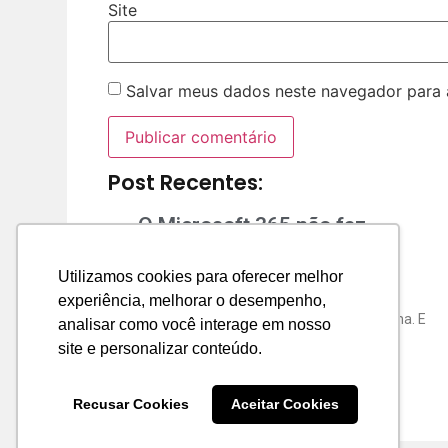
Site
Salvar meus dados neste navegador para 
Post Recentes:
O Microsoft 365 não faz
backup
Utilizamos cookies para oferecer melhor
Se sua empresa usa Microsoft 365 e não
experiência, melhorar o desempenho,
possui backup externo, existe um problema. E
analisar como você interage em nosso
o pior: você pode descobrir
site e personalizar conteúdo.
Recusar Cookies
Aceitar Cookies