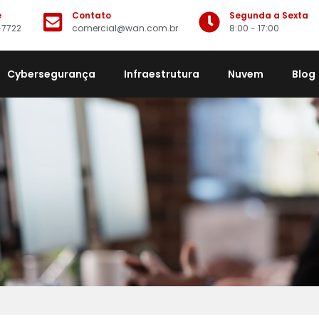
e
Contato
Segunda a Sexta
-7722
comercial@wan.com.br
8:00 - 17:00
Cybersegurança
Infraestrutura
Nuvem
Blog