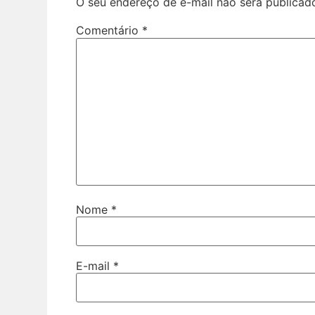
O seu endereço de e-mail não será publicad
Comentário
*
Nome
*
E-mail
*