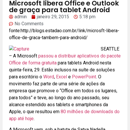
Microsoft libera Office e Outlook
de graça para tablet Android
admin
janeiro 29, 2015
5:18 pm
No Comments
fonte:http://blogs.estadao.com.br/link/microsft-libera-
office-de-graca-tambem-para-android/
SEATTLE
– A Microsoft
passou a distribuir aplicativos do pacote
Office de forma gratuita
para tablets Android nesta
quinta-feira, 29. Estão inclusos na suíte de soluções
para escritório o
Word
,
Excel
e
PowerPoint
. O
movimento faz parte de uma série de ações da
empresa que promove o “Office em todos os lugares,
para todos” e teve, ao longo do ano passado, seu
alcance estendido aos tablets e smartphones da
Apple, o que resultou em
80 milhões de downloads do
app até hoje
.
A Microsoft vem, sob a batuta de Satya Nadella,