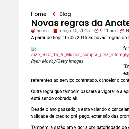
Home
Blog
Novas regras da Anat
admin
março 10, 2015
9:11 am
N
A partir de hoje 10/03/2015 as novas regras do
fon
am
Ryan McVay/Getty Images
“E
es
referentes ao serviço contratado, cancelar o con
Outra regra que também passará a vigorar é a ap
está sendo cobrado ali.
Desde o ano passado já está valendo o cancelame
validade de crédito pré-pago, extensão das prom
Também já estão em vigor a obrigatoriedade de 