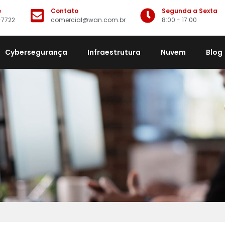
e
Contato
Segunda a Sexta
-7722
comercial@wan.com.br
8:00 - 17:00
Cybersegurança
Infraestrutura
Nuvem
Blog