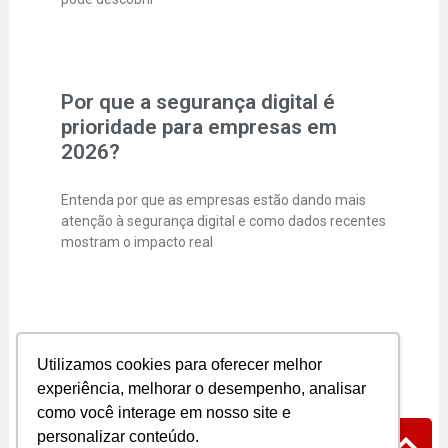
Por que a segurança digital é
prioridade para empresas em
2026?
Entenda por que as empresas estão dando mais
atenção à segurança digital e como dados recentes
mostram o impacto real
Segurança Digital para Pequenas
Utilizamos cookies para oferecer melhor
Empresas
experiência, melhorar o desempenho, analisar
como você interage em nosso site e
A segurança digital já não é mais “coisa de
personalizar conteúdo.
empresa grande”. Hoje, pequenos e médios