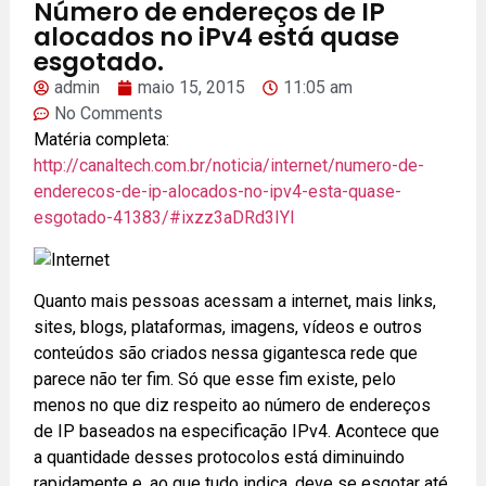
Número de endereços de IP
alocados no iPv4 está quase
esgotado.
admin
maio 15, 2015
11:05 am
No Comments
Matéria completa:
http://canaltech.com.br/noticia/internet/numero-de-
enderecos-de-ip-alocados-no-ipv4-esta-quase-
esgotado-41383/#ixzz3aDRd3IYI
Quanto mais pessoas acessam a
internet
, mais
links
,
sites,
blogs
, plataformas, imagens, vídeos e outros
conteúdos são criados nessa gigantesca rede que
parece não ter fim. Só que esse fim existe, pelo
menos no que diz respeito ao número de endereços
de
IP
baseados na especificação
IPv4
. Acontece que
a quantidade desses protocolos está diminuindo
rapidamente e, ao que tudo indica, deve se esgotar até