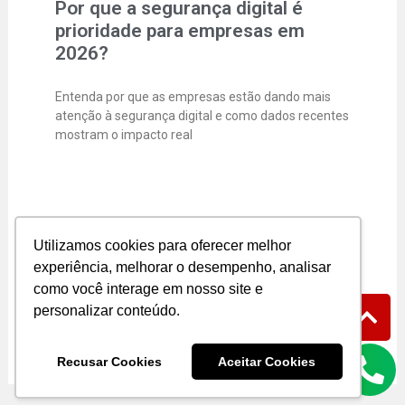
Por que a segurança digital é
prioridade para empresas em
2026?
Entenda por que as empresas estão dando mais
atenção à segurança digital e como dados recentes
mostram o impacto real
Segurança Digital para Pequenas
Utilizamos cookies para oferecer melhor
Empresas
experiência, melhorar o desempenho, analisar
como você interage em nosso site e
A segurança digital já não é mais “coisa de
personalizar conteúdo.
empresa grande”. Hoje, pequenos e médios
negócios entraram de vez na
Recusar Cookies
Aceitar Cookies