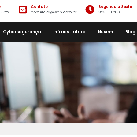
e
Contato
Segunda a Sexta
-7722
comercial@wan.com.br
8:00 - 17:00
Cybersegurança
Infraestrutura
Nuvem
Blog