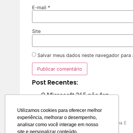
E-mail
*
Site
Salvar meus dados neste navegador para 
Post Recentes:
O Microsoft 365 não faz
backup
Utilizamos cookies para oferecer melhor
Se sua empresa usa Microsoft 365 e não
experiência, melhorar o desempenho,
possui backup externo, existe um problema. E
analisar como você interage em nosso
o pior: você pode descobrir
site e personalizar conteúdo.