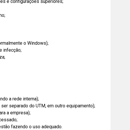
es e configurações superiores;
ho;
(normalmente o Windows);
 infecção;
za;
do a rede interna);
e ser separado do UTM, em outro equipamento);
ara a empresa);
acessado;
 estão fazendo o uso adequado.