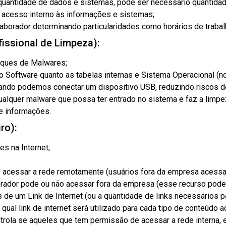
uantidade de dados e sistemas, pode ser necessário quantidad
 acesso interno às informações e sistemas;
aborador determinando particularidades como horários de trabal
fissional de Limpeza):
aques de Malwares;
o o Software quanto as tabelas internas e Sistema Operacional 
ndo podemos conectar um dispositivo USB, reduzindo riscos de
ualquer malware que possa ter entrado no sistema e faz a limpe
e informações.
ro):
es na Internet;
 acessar a rede remotamente (usuários fora da empresa acessan
borador pode ou não acessar fora da empresa (esse recurso pod
 de um Link de Internet (ou a quantidade de links necessários p
qual link de internet será utilizado para cada tipo de conteúdo 
trola se aqueles que tem permissão de acessar a rede interna,