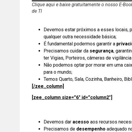
Clique aqui e baixe gratuitamente o nosso E-Bo
de TI
Devemos estar próximos a esses locais, p
qualquer outra necessidade básica;
É fundamental podermos garantir a
privac
Precisamos cuidar da
segurança
, garanti
ter Vigias, Porteiros, câmeras de vigilânci
Não podemos optar por morar em uma caixa
para o mundo;
Temos Quarto, Sala, Cozinha, Banheiro, Bibli
[/zee_column]
[zee_column size=”6″ id=”column2″]
Devemos dar
acesso
aos recursos necessá
Precisamos de
desempenho
adequado no