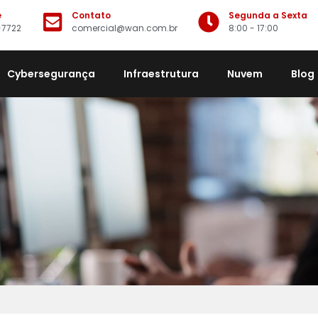
e
Contato
Segunda a Sexta
-7722
comercial@wan.com.br
8:00 - 17:00
Cybersegurança
Infraestrutura
Nuvem
Blog