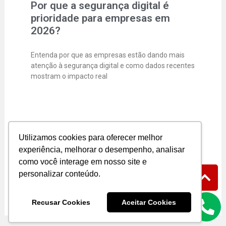
Por que a segurança digital é
prioridade para empresas em
2026?
Entenda por que as empresas estão dando mais
atenção à segurança digital e como dados recentes
mostram o impacto real
Segurança Digital para Pequenas
Utilizamos cookies para oferecer melhor
Empresas
experiência, melhorar o desempenho, analisar
como você interage em nosso site e
A segurança digital já não é mais “coisa de
personalizar conteúdo.
empresa grande”. Hoje, pequenos e médios
negócios entraram de vez na
Recusar Cookies
Aceitar Cookies