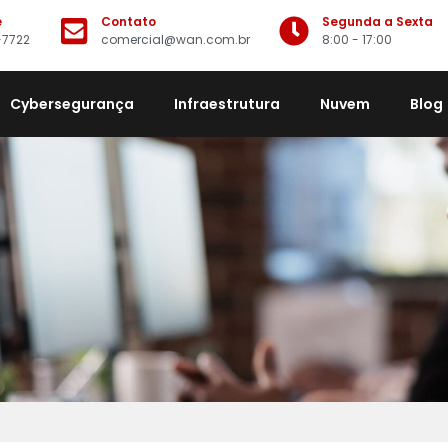
e
Contato
Segunda a Sexta
-7722
comercial@wan.com.br
8:00 - 17:00
Cybersegurança
Infraestrutura
Nuvem
Blog