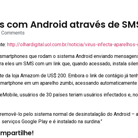
os com Android através de SM
 Comments
te:
http://olhardigital.uol.com.br/noticia/virus-infecta-aparel
e smartphones que rodam o sistema Android enviando mensagens 
para eles um SMS com um link que, quando acessado, instala sil
da loja Amazom de US$ 200. Embora o link de contágio já tenha 
smartphone em um aparelho zumbi, acessando automaticamente lin
obile, usuários de 30 países teriam usuários infectados e, n
ta removê-lo pelo sistema normal de desinstalação do Android – 
de serviços Google Play e é instalado na surdina.”
mpartilhe!