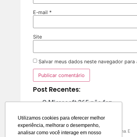
E-mail
*
Site
Salvar meus dados neste navegador para 
Post Recentes:
O Microsoft 365 não faz
backup
Utilizamos cookies para oferecer melhor
Se sua empresa usa Microsoft 365 e não
experiência, melhorar o desempenho,
possui backup externo, existe um problema. E
analisar como você interage em nosso