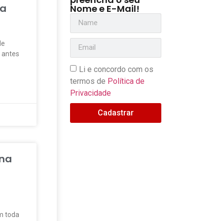
da
Nome e E-Mail!
de
 antes
Li e concordo com os
termos de
Política de
Privacidade
Cadastrar
 na
s
em toda