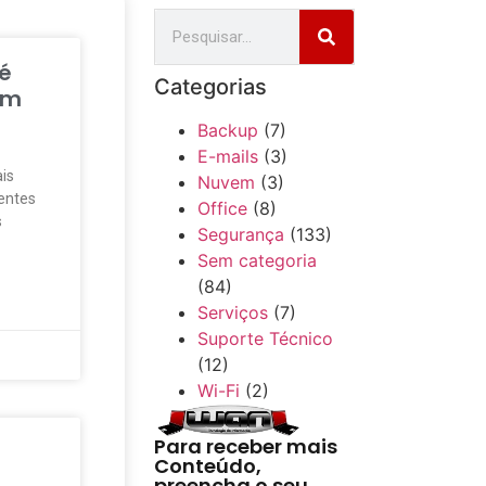
 é
Categorias
em
Backup
(7)
E-mails
(3)
is
Nuvem
(3)
entes
Office
(8)
s
Segurança
(133)
Sem categoria
(84)
Serviços
(7)
Suporte Técnico
(12)
Wi-Fi
(2)
Para receber mais
Conteúdo,
preencha o seu