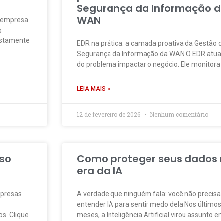
Segurança da Informação 
WAN
e empresa
s
ustamente
EDR na prática: a camada proativa da Gestão 
Segurança da Informação da WAN O EDR atua
do problema impactar o negócio. Ele monitora
LEIA MAIS »
12 de fevereiro de 2026
Nenhum comentário
sso
Como proteger seus dados
era da IA
mpresas
A verdade que ninguém fala: você não precisa
entender IA para sentir medo dela Nos último
s. Clique
meses, a Inteligência Artificial virou assunto 