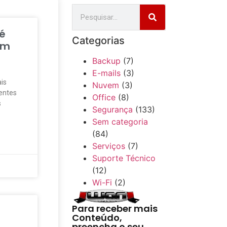
 é
Categorias
em
Backup
(7)
E-mails
(3)
is
Nuvem
(3)
entes
Office
(8)
s
Segurança
(133)
Sem categoria
(84)
Serviços
(7)
Suporte Técnico
(12)
Wi-Fi
(2)
Para receber mais
Conteúdo,
preencha o seu