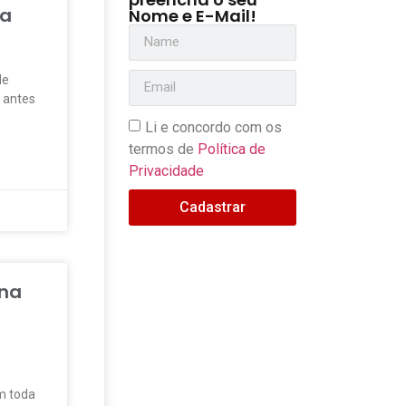
da
Nome e E-Mail!
de
 antes
Li e concordo com os
termos de
Política de
Privacidade
Cadastrar
 na
s
em toda