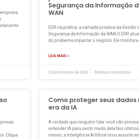
Segurança da Informação 
WAN
e empresa
s
ustamente
EDR na prática: a camada proativa da Gestão 
Segurança da Informação da WAN O EDR atua
do problema impactar o negócio. Ele monitora
LEIA MAIS »
12 de fevereiro de 2026
Nenhum comentário
sso
Como proteger seus dados
era da IA
mpresas
A verdade que ninguém fala: você não precisa
entender IA para sentir medo dela Nos último
s. Clique
meses, a Inteligência Artificial virou assunto 